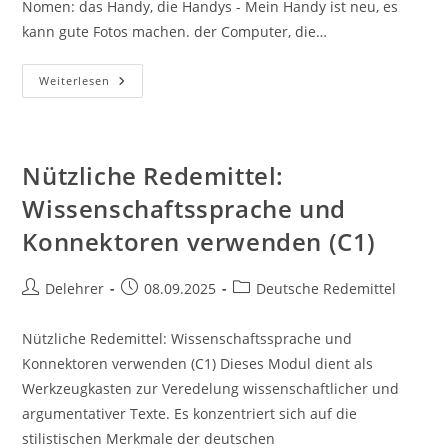
Nomen: das Handy, die Handys - Mein Handy ist neu, es
kann gute Fotos machen. der Computer, die…
Wortschatz
Weiterlesen
Und
Nützliche
Informationen
Nach
Themen:
Technik
Nützliche Redemittel:
Und
Geräte
Wissenschaftssprache und
(A2)
Konnektoren verwenden (C1)
Beitrags-
Beitrag
Beitrags-
Delehrer
08.09.2025
Deutsche Redemittel
Autor:
veröffentlicht:
Kategorie:
Nützliche Redemittel: Wissenschaftssprache und
Konnektoren verwenden (C1) Dieses Modul dient als
Werkzeugkasten zur Veredelung wissenschaftlicher und
argumentativer Texte. Es konzentriert sich auf die
stilistischen Merkmale der deutschen