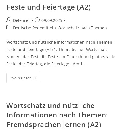
Feste und Feiertage (A2)
Beitrags-
Beitrag
Delehrer
09.09.2025
Autor:
veröffentlicht:
Beitrags-
Deutsche Redemittel
/
Wortschatz nach Themen
Kategorie:
Wortschatz und nützliche Informationen nach Themen:
Feste und Feiertage (A2) 1. Thematischer Wortschatz
Nomen: das Fest, die Feste - In Deutschland gibt es viele
Feste. der Feiertag, die Feiertage - Am 1.…
Wortschatz
Weiterlesen
Und
Nützliche
Informationen
Nach
Themen:
Feste
Wortschatz und nützliche
Und
Feiertage
Informationen nach Themen:
(A2)
Fremdsprachen lernen (A2)