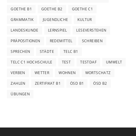
GOETHE B1
GOETHE B2
GOETHE C1
GRAMMATIK
JUGENDLICHE
KULTUR
LANDESKUNDE
LERNSPIEL
LESEVERSTEHEN
PRÄPOSITIONEN
REDEMITTEL
SCHREIBEN
SPRECHEN
STÄDTE
TELC B1
TELC C1 HOCHSCHULE
TEST
TESTDAF
UMWELT
VERBEN
WETTER
WOHNEN
WORTSCHATZ
ZAHLEN
ZERTIFIKAT B1
ÖSD B1
ÖSD B2
ÜBUNGEN