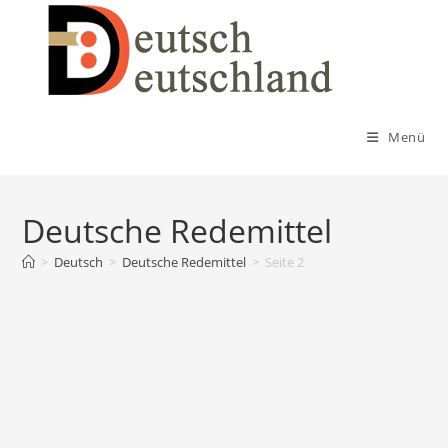
Zum
Inhalt
springen
Menü
Deutsche Redemittel
>
Deutsch
>
Deutsche Redemittel
>
Seite 2