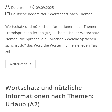
Beitrags-
Beitrag
Delehrer
09.09.2025
Autor:
veröffentlicht:
Beitrags-
Deutsche Redemittel
/
Wortschatz nach Themen
Kategorie:
Wortschatz und nützliche Informationen nach Themen:
Fremdsprachen lernen (A2) 1. Thematischer Wortschatz
Nomen: die Sprache, die Sprachen - Welche Sprachen
sprichst du? das Wort, die Wörter - Ich lerne jeden Tag
zehn…
Wortschatz
Weiterlesen
Und
Nützliche
Informationen
Nach
Themen:
Fremdsprachen
Wortschatz und nützliche
Lernen
(A2)
Informationen nach Themen:
Urlaub (A2)