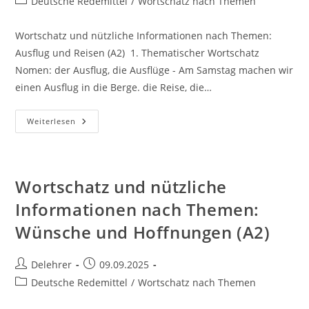
Beitrags-
Deutsche Redemittel
/
Wortschatz nach Themen
Kategorie:
Wortschatz und nützliche Informationen nach Themen:
Ausflug und Reisen (A2) 1. Thematischer Wortschatz
Nomen: der Ausflug, die Ausflüge - Am Samstag machen wir
einen Ausflug in die Berge. die Reise, die…
Wortschatz
Weiterlesen
Und
Nützliche
Informationen
Nach
Themen:
Ausflug
Wortschatz und nützliche
Und
Reisen
Informationen nach Themen:
(A2)
Wünsche und Hoffnungen (A2)
Beitrags-
Beitrag
Delehrer
09.09.2025
Autor:
veröffentlicht:
Beitrags-
Deutsche Redemittel
/
Wortschatz nach Themen
Kategorie: