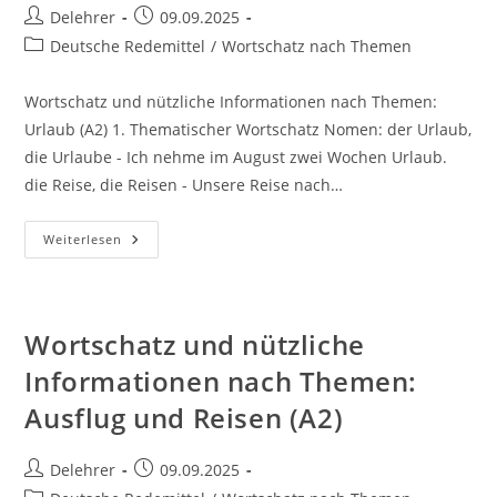
Beitrags-
Beitrag
Delehrer
09.09.2025
Autor:
veröffentlicht:
Beitrags-
Deutsche Redemittel
/
Wortschatz nach Themen
Kategorie:
Wortschatz und nützliche Informationen nach Themen:
Urlaub (A2) 1. Thematischer Wortschatz Nomen: der Urlaub,
die Urlaube - Ich nehme im August zwei Wochen Urlaub.
die Reise, die Reisen - Unsere Reise nach…
Wortschatz
Weiterlesen
Und
Nützliche
Informationen
Nach
Themen:
Urlaub
Wortschatz und nützliche
(A2)
Informationen nach Themen:
Ausflug und Reisen (A2)
Beitrags-
Beitrag
Delehrer
09.09.2025
Autor:
veröffentlicht: