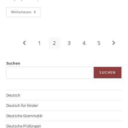
Nützliche
Weiterlesen
Redemittel:
Textwiedergabe
Und
Zusammenfassung
Schreiben
(Goethe
Telc
1
2
3
4
5
Gehe zur vorherigen Seite
Gehe zu
C1
/
TestDaF
/
DSH)
Suchen
SUCHEN
Deutsch
Deutsch für Kinder
Deutsche Grammatik
Deutsche Prüfungen