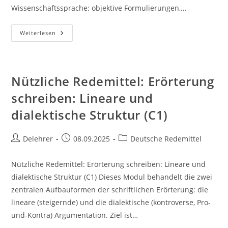
Wissenschaftssprache: objektive Formulierungen,…
Nützliche
Weiterlesen
Redemittel:
Wissenschaftssprache
Und
Konnektoren
Verwenden
(C1)
Nützliche Redemittel: Erörterung
schreiben: Lineare und
dialektische Struktur (C1)
Beitrags-
Beitrag
Beitrags-
Delehrer
08.09.2025
Deutsche Redemittel
Autor:
veröffentlicht:
Kategorie:
Nützliche Redemittel: Erörterung schreiben: Lineare und
dialektische Struktur (C1) Dieses Modul behandelt die zwei
zentralen Aufbauformen der schriftlichen Erörterung: die
lineare (steigernde) und die dialektische (kontroverse, Pro-
und-Kontra) Argumentation. Ziel ist…