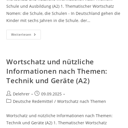
Schule und Ausbildung (A2) 1. Thematischer Wortschatz
Nomen: die Schule, die Schulen - In Deutschland gehen die
Kinder mit sechs Jahren in die Schule. der…
Wortschatz
Weiterlesen
Und
Nützliche
Informationen
Nach
Themen:
Schule
Wortschatz und nützliche
Und
Ausbildung
Informationen nach Themen:
(A2)
Technik und Geräte (A2)
Beitrags-
Beitrag
Delehrer
09.09.2025
Autor:
veröffentlicht:
Beitrags-
Deutsche Redemittel
/
Wortschatz nach Themen
Kategorie:
Wortschatz und nützliche Informationen nach Themen:
Technik und Geräte (A2) 1. Thematischer Wortschatz