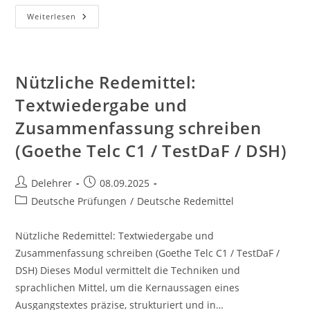
Nützliche
Weiterlesen
Redemittel:
Erörterung
Schreiben:
Lineare
Und
Dialektische
Nützliche Redemittel:
Struktur
(C1)
Textwiedergabe und
Zusammenfassung schreiben
(Goethe Telc C1 / TestDaF / DSH)
Beitrags-
Beitrag
Delehrer
08.09.2025
Autor:
veröffentlicht:
Beitrags-
Deutsche Prüfungen
/
Deutsche Redemittel
Kategorie:
Nützliche Redemittel: Textwiedergabe und
Zusammenfassung schreiben (Goethe Telc C1 / TestDaF /
DSH) Dieses Modul vermittelt die Techniken und
sprachlichen Mittel, um die Kernaussagen eines
Ausgangstextes präzise, strukturiert und in…