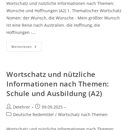
Wortschatz und nützliche Informationen nach Themen:
Wünsche und Hoffnungen (A2) 1. Thematischer Wortschatz
Nomen: der Wunsch, die Wünsche - Mein größter Wunsch
ist eine Reise nach Australien. die Hoffnung, die
Hoffnungen -…
Wortschatz
Weiterlesen
Und
Nützliche
Informationen
Nach
Themen:
Wünsche
Wortschatz und nützliche
Und
Hoffnungen
Informationen nach Themen:
(A2)
Schule und Ausbildung (A2)
Beitrags-
Beitrag
Delehrer
09.09.2025
Autor:
veröffentlicht:
Beitrags-
Deutsche Redemittel
/
Wortschatz nach Themen
Kategorie:
Wortschatz und nützliche Informationen nach Themen: