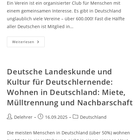
Ein Verein ist ein organisierter Club für Menschen mit
einem gemeinsamen Interesse. Es gibt in Deutschland
unglaublich viele Vereine – über 600.000! Fast die Hälfte
aller Deutschen ist Mitglied in…
Deutsche
Weiterlesen
Landeskunde
Und
Kultur
Für
Deutschlernende:
Das
Deutsche Landeskunde und
Vereinsleben:
Ein
Kultur für Deutschlernende:
Typisch
Deutsches
Wohnen in Deutschland: Miete,
Hobby?
Mülltrennung und Nachbarschaft
Beitrags-
Beitrag
Beitrags-
Delehrer
16.09.2025
Deutschland
Autor:
veröffentlicht:
Kategorie:
Die meisten Menschen in Deutschland (über 50%) wohnen