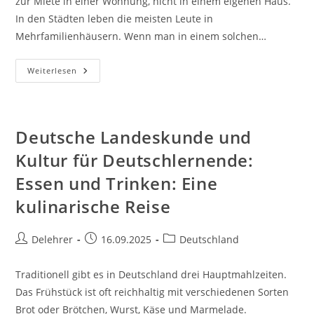
zur Miete in einer Wohnung, nicht in einem eigenen Haus.
In den Städten leben die meisten Leute in
Mehrfamilienhäusern. Wenn man in einem solchen…
Deutsche
Weiterlesen
Landeskunde
Und
Kultur
Für
Deutschlernende:
Wohnen
Deutsche Landeskunde und
In
Deutschland:
Kultur für Deutschlernende:
Miete,
Mülltrennung
Essen und Trinken: Eine
Und
Nachbarschaft
kulinarische Reise
Beitrags-
Beitrag
Beitrags-
Delehrer
16.09.2025
Deutschland
Autor:
veröffentlicht:
Kategorie:
Traditionell gibt es in Deutschland drei Hauptmahlzeiten.
Das Frühstück ist oft reichhaltig mit verschiedenen Sorten
Brot oder Brötchen, Wurst, Käse und Marmelade.