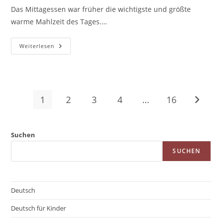
Das Mittagessen war früher die wichtigste und größte
warme Mahlzeit des Tages.…
Deutsche
Weiterlesen
Landeskunde
Und
Kultur
Für
Deutschlernende:
Essen
Und
1
2
3
4
…
16
Gehe zu
Trinken:
Eine
Kulinarische
Reise
Suchen
SUCHEN
Deutsch
Deutsch für Kinder