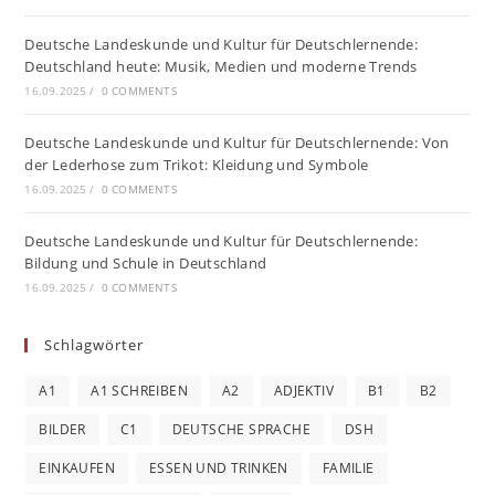
Deutsche Landeskunde und Kultur für Deutschlernende:
Deutschland heute: Musik, Medien und moderne Trends
16.09.2025
/
0 COMMENTS
Deutsche Landeskunde und Kultur für Deutschlernende: Von
der Lederhose zum Trikot: Kleidung und Symbole
16.09.2025
/
0 COMMENTS
Deutsche Landeskunde und Kultur für Deutschlernende:
Bildung und Schule in Deutschland
16.09.2025
/
0 COMMENTS
Schlagwörter
A1
A1 SCHREIBEN
A2
ADJEKTIV
B1
B2
BILDER
C1
DEUTSCHE SPRACHE
DSH
EINKAUFEN
ESSEN UND TRINKEN
FAMILIE