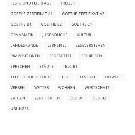
FESTE UND FEIERTAGE
FREIZEIT
GOETHE-ZERTIFIKAT A1
GOETHE-ZERTIFIKAT A2
GOETHE B1
GOETHE B2
GOETHE C1
GRAMMATIK
JUGENDLICHE
KULTUR
LANDESKUNDE
LERNSPIEL
LESEVERSTEHEN
PRÄPOSITIONEN
REDEMITTEL
SCHREIBEN
SPRECHEN
STÄDTE
TELC B1
TELC C1 HOCHSCHULE
TEST
TESTDAF
UMWELT
VERBEN
WETTER
WOHNEN
WORTSCHATZ
ZAHLEN
ZERTIFIKAT B1
ÖSD B1
ÖSD B2
ÜBUNGEN