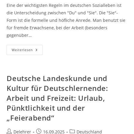
Eine der wichtigsten Regeln im deutschen Sozialleben ist
die Unterscheidung zwischen "Du" und "Sie". Die "Sie"-
Form ist die formelle und höfliche Anrede. Man benutzt sie
für fremde Erwachsene, bei der Arbeit (besonders
gegenüber…
Deutsche
Weiterlesen
Landeskunde
Und
Kultur
Für
Deutschlernende:
Familie
Deutsche Landeskunde und
Und
Soziale
Kultur für Deutschlernende:
Umgangsformen
Arbeit und Freizeit: Urlaub,
Pünktlichkeit und der
„Feierabend“
Beitrags-
Beitrag
Beitrags-
Delehrer
16.09.2025
Deutschland