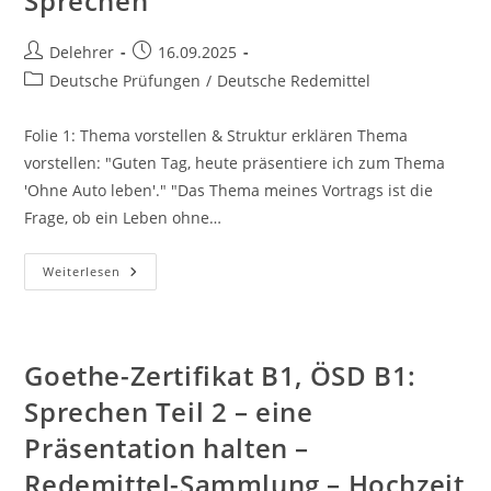
Sprechen
Beitrags-
Beitrag
Delehrer
16.09.2025
Autor:
veröffentlicht:
Beitrags-
Deutsche Prüfungen
/
Deutsche Redemittel
Kategorie:
Folie 1: Thema vorstellen & Struktur erklären Thema
vorstellen: "Guten Tag, heute präsentiere ich zum Thema
'Ohne Auto leben'." "Das Thema meines Vortrags ist die
Frage, ob ein Leben ohne…
Redemittel-
Weiterlesen
Sammlung
Für
Die
Präsentation
„Ohne
Auto
Goethe-Zertifikat B1, ÖSD B1:
Leben“
–
Sprechen Teil 2 – eine
Goethe-
Zertifikat
Präsentation halten –
B1,
ÖSD
B1:
Redemittel-Sammlung – Hochzeit
Sprechen