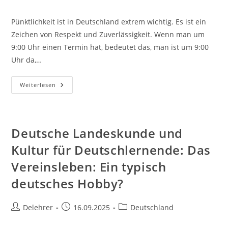
Autor:
veröffentlicht:
Kategorie:
Pünktlichkeit ist in Deutschland extrem wichtig. Es ist ein
Zeichen von Respekt und Zuverlässigkeit. Wenn man um
9:00 Uhr einen Termin hat, bedeutet das, man ist um 9:00
Uhr da,…
Deutsche
Weiterlesen
Landeskunde
Und
Kultur
Für
Deutschlernende:
Arbeit
Deutsche Landeskunde und
Und
Freizeit:
Kultur für Deutschlernende: Das
Urlaub,
Pünktlichkeit
Vereinsleben: Ein typisch
Und
Der
„Feierabend“
deutsches Hobby?
Beitrags-
Beitrag
Beitrags-
Delehrer
16.09.2025
Deutschland
Autor:
veröffentlicht:
Kategorie: