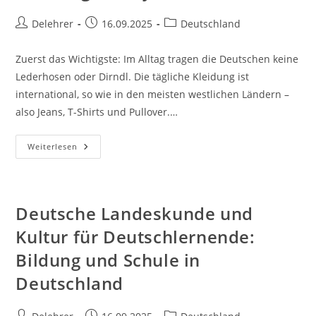
Beitrags-
Beitrag
Beitrags-
Delehrer
16.09.2025
Deutschland
Autor:
veröffentlicht:
Kategorie:
Zuerst das Wichtigste: Im Alltag tragen die Deutschen keine
Lederhosen oder Dirndl. Die tägliche Kleidung ist
international, so wie in den meisten westlichen Ländern –
also Jeans, T-Shirts und Pullover.…
Deutsche
Weiterlesen
Landeskunde
Und
Kultur
Für
Deutschlernende:
Von
Deutsche Landeskunde und
Der
Lederhose
Kultur für Deutschlernende:
Zum
Trikot:
Bildung und Schule in
Kleidung
Und
Symbole
Deutschland
Beitrags-
Beitrag
Beitrags-