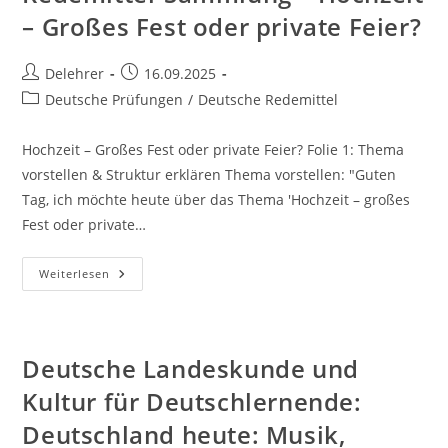
– Großes Fest oder private Feier?
Beitrags-
Beitrag
Delehrer
16.09.2025
Autor:
veröffentlicht:
Beitrags-
Deutsche Prüfungen
/
Deutsche Redemittel
Kategorie:
Hochzeit – Großes Fest oder private Feier? Folie 1: Thema
vorstellen & Struktur erklären Thema vorstellen: "Guten
Tag, ich möchte heute über das Thema 'Hochzeit – großes
Fest oder private…
Goethe-
Weiterlesen
Zertifikat
B1,
ÖSD
B1:
Sprechen
Teil
Deutsche Landeskunde und
2
–
Kultur für Deutschlernende:
Eine
Präsentation
Deutschland heute: Musik,
Halten
–