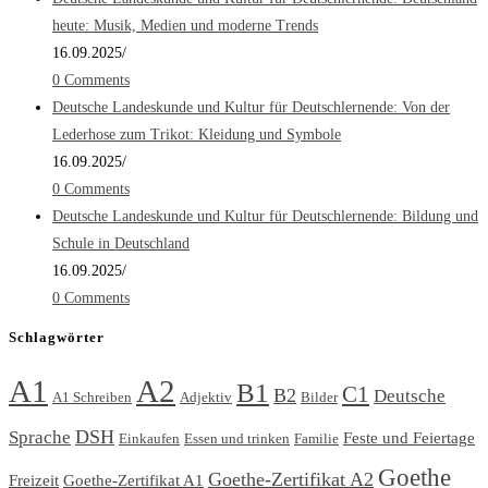
heute: Musik, Medien und moderne Trends
16.09.2025
/
0 Comments
Deutsche Landeskunde und Kultur für Deutschlernende: Von der
Lederhose zum Trikot: Kleidung und Symbole
16.09.2025
/
0 Comments
Deutsche Landeskunde und Kultur für Deutschlernende: Bildung und
Schule in Deutschland
16.09.2025
/
0 Comments
Schlagwörter
A1
A2
B1
C1
B2
Deutsche
A1 Schreiben
Adjektiv
Bilder
DSH
Sprache
Feste und Feiertage
Einkaufen
Essen und trinken
Familie
Goethe
Goethe-Zertifikat A2
Freizeit
Goethe-Zertifikat A1