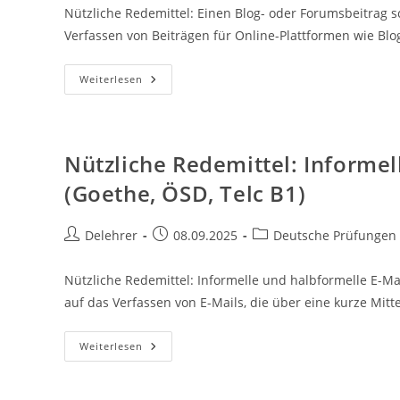
Nützliche Redemittel: Einen Blog- oder Forumsbeitrag s
Verfassen von Beiträgen für Online-Plattformen wie Bl
Nützliche
Weiterlesen
Redemittel:
Einen
Blog-
Oder
Forumsbeitrag
Schreiben
Nützliche Redemittel: Informel
(Goethe,
ÖSD,
(Goethe, ÖSD, Telc B1)
Telc
B1-
B2)
Beitrags-
Beitrag
Beitrags-
Delehrer
08.09.2025
Deutsche Prüfungen
Autor:
veröffentlicht:
Kategorie:
Nützliche Redemittel: Informelle und halbformelle E-Mai
auf das Verfassen von E-Mails, die über eine kurze Mit
Nützliche
Weiterlesen
Redemittel:
Informelle
Und
Halbformelle