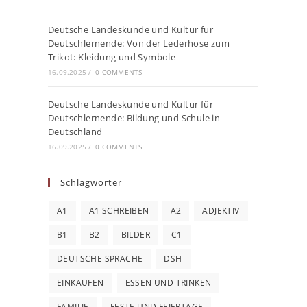
Deutsche Landeskunde und Kultur für
Deutschlernende: Von der Lederhose zum
Trikot: Kleidung und Symbole
16.09.2025
/
0 COMMENTS
Deutsche Landeskunde und Kultur für
Deutschlernende: Bildung und Schule in
Deutschland
16.09.2025
/
0 COMMENTS
Schlagwörter
A1
A1 SCHREIBEN
A2
ADJEKTIV
B1
B2
BILDER
C1
DEUTSCHE SPRACHE
DSH
EINKAUFEN
ESSEN UND TRINKEN
FAMILIE
FESTE UND FEIERTAGE