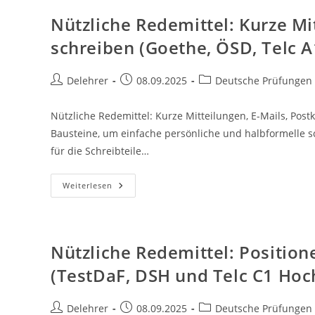
E-
Mails
Nützliche Redemittel: Kurze Mi
Schreiben
(Goethe,
schreiben (Goethe, ÖSD, Telc A
ÖSD,
Telc
B1)
Beitrags-
Beitrag
Beitrags-
Delehrer
08.09.2025
Deutsche Prüfungen
Autor:
veröffentlicht:
Kategorie:
Nützliche Redemittel: Kurze Mitteilungen, E-Mails, Pos
Bausteine, um einfache persönliche und halbformelle sc
für die Schreibteile…
Nützliche
Weiterlesen
Redemittel:
Kurze
Mitteilungen,
E-
Mails,
Postkarten
Nützliche Redemittel: Positi
Schreiben
(Goethe,
(TestDaF, DSH und Telc C1 Hoc
ÖSD,
Telc
A1,
A2)
Beitrags-
Beitrag
Beitrags-
Delehrer
08.09.2025
Deutsche Prüfungen