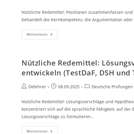
Autor:
veröffentlicht:
Kategorie:
Nützliche Redemittel: Positionen zusammenfassen und 
behandelt die Kernkompetenz, die Argumentation oder 
Nützliche
Weiterlesen
Redemittel:
Positionen
Zusammenfassen
Und
Bewerten
(TestDaF,
Nützliche Redemittel: Lösung
DSH
Und
entwickeln (TestDaF, DSH und 
Telc
C1
Hochschule)
Beitrags-
Beitrag
Beitrags-
Delehrer
08.09.2025
Deutsche Prüfungen
Autor:
veröffentlicht:
Kategorie:
Nützliche Redemittel: Lösungsvorschläge und Hypothes
konzentriert sich auf die sprachliche Fähigkeit, auf der
Lösungsvorschläge zu formulieren…
Nützliche
Weiterlesen