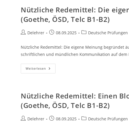
(Goethe,
ÖSD,
Nützliche Redemittel: Die eig
Telc
B2)
(Goethe, ÖSD, Telc B1-B2)
Beitrags-
Beitrag
Beitrags-
Delehrer
08.09.2025
Deutsche Prüfungen
Autor:
veröffentlicht:
Kategorie:
Nützliche Redemittel: Die eigene Meinung begründet äu
schriftlichen und mündlichen Kommunikation auf dem B
Nützliche
Weiterlesen
Redemittel:
Die
Eigene
Meinung
Begründet
Äußern
Nützliche Redemittel: Einen B
(Goethe,
ÖSD,
(Goethe, ÖSD, Telc B1-B2)
Telc
B1-
B2)
Beitrags-
Beitrag
Beitrags-
Delehrer
08.09.2025
Deutsche Prüfungen
Autor:
veröffentlicht:
Kategorie: