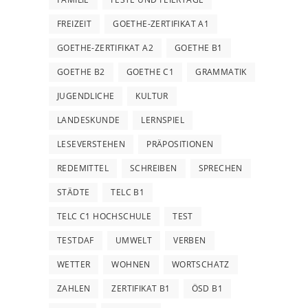
FREIZEIT
GOETHE-ZERTIFIKAT A1
GOETHE-ZERTIFIKAT A2
GOETHE B1
GOETHE B2
GOETHE C1
GRAMMATIK
JUGENDLICHE
KULTUR
LANDESKUNDE
LERNSPIEL
LESEVERSTEHEN
PRÄPOSITIONEN
REDEMITTEL
SCHREIBEN
SPRECHEN
STÄDTE
TELC B1
TELC C1 HOCHSCHULE
TEST
TESTDAF
UMWELT
VERBEN
WETTER
WOHNEN
WORTSCHATZ
ZAHLEN
ZERTIFIKAT B1
ÖSD B1