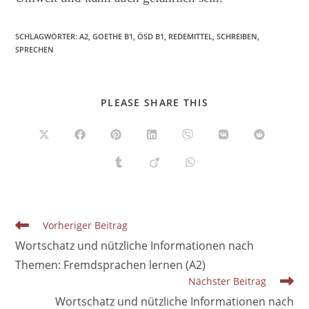
SCHLAGWÖRTER
:
A2
,
GOETHE B1
,
ÖSD B1
,
REDEMITTEL
,
SCHREIBEN
,
SPRECHEN
DIESEN
PLEASE SHARE THIS
INHALT
TEILEN
Öffnet
Öffnet
Öffnet
Öffnet
Öffnet
Öffnet
Öffnet
in
in
in
in
in
in
in
einem
einem
einem
einem
einem
einem
einem
Öffnet
Öffnet
Öffnet
neuen
neuen
neuen
neuen
neuen
neuen
neuen
in
in
in
Fenster
Fenster
Fenster
Fenster
Fenster
Fenster
Fenster
einem
einem
einem
neuen
neuen
neuen
Fenster
Fenster
Fenster
Weitere
Vorheriger Beitrag
Artikel
Wortschatz und nützliche Informationen nach
ansehen
Themen: Fremdsprachen lernen (A2)
Nächster Beitrag
Wortschatz und nützliche Informationen nach