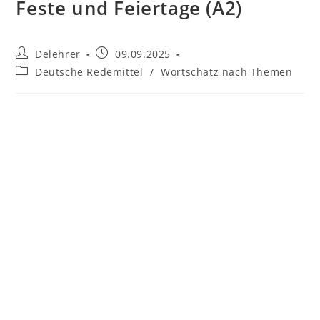
Feste und Feiertage (A2)
Beitrags-
Beitrag
Delehrer
09.09.2025
Autor:
veröffentlicht:
Beitrags-
Deutsche Redemittel
/
Wortschatz nach Themen
Kategorie: