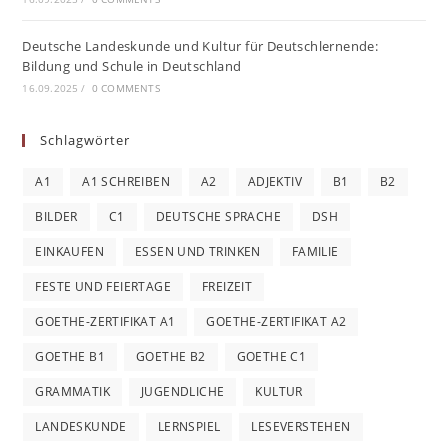
Deutsche Landeskunde und Kultur für Deutschlernende:
Bildung und Schule in Deutschland
16.09.2025
/
0 COMMENTS
Schlagwörter
A1
A1 SCHREIBEN
A2
ADJEKTIV
B1
B2
BILDER
C1
DEUTSCHE SPRACHE
DSH
EINKAUFEN
ESSEN UND TRINKEN
FAMILIE
FESTE UND FEIERTAGE
FREIZEIT
GOETHE-ZERTIFIKAT A1
GOETHE-ZERTIFIKAT A2
GOETHE B1
GOETHE B2
GOETHE C1
GRAMMATIK
JUGENDLICHE
KULTUR
LANDESKUNDE
LERNSPIEL
LESEVERSTEHEN