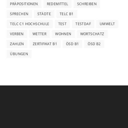
PRÄPOSITIONEN
REDEMITTEL
SCHREIBEN
SPRECHEN
STÄDTE
TELC B1
TELC C1 HOCHSCHULE
TEST
TESTDAF
UMWELT
VERBEN
WETTER
WOHNEN
WORTSCHATZ
ZAHLEN
ZERTIFIKAT B1
ÖSD B1
ÖSD B2
ÜBUNGEN